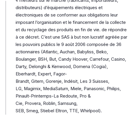
« metteurs sur le marché (fabricants, importateurs,
distributeurs) d’équipements électriques et
électroniques de se conformer aux obligations leur
imposant l’organisation et le financement de la collecte
et du recyclage des produits en fin de vie. de répondre
à ce décret. C’est une SAS à but non lucratif agréée par
les pouvoirs publics le 9 août 2006 composée de 36
actionnaires (Atlantic, Auchan, Babyliss, Beko,
Boulanger, BSH, But, Candy Hoover, Carrefour, Casino,
Darty, Delonghi & Kenwood, Domena (Cogia),
Eberhardt, Expert, Fagor-
Brandt, Gitem, Gorenje, Indésit, Les 3 Suisses,
LG, Magimix, MediaSaturn, Miele, Panasonic, Philips,
Pinault-Printemps-La Redoute, Pro &
Cie, Provera, Roblin, Samsung,
SEB, Smeg, Stiebel Eltron, TTE, Whirlpool).