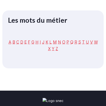
Les mots du métier
A
B
C
D
E
F
G
H
I
J
K
L
M
N
O
P
Q
R
S
T
U
V
W
X
Y
Z