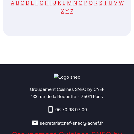
A
B
C
D
E
F
G
H
I
J
K
L
M
N
O
P
Q
R
S
T
U
V
W
X
Y
Z
Groupement Cuisines SNEC by CNEF
133 rue de la Roquette - 75011 Paris
06 70 98 97 00
secretariatcnef-snec@lacnef.fr