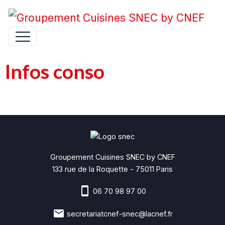
Infos conso
Groupement Cuisines SNEC by CNEF
133 rue de la Roquette - 75011 Paris
06 70 98 97 00
secretariatcnef-snec@lacnef.fr